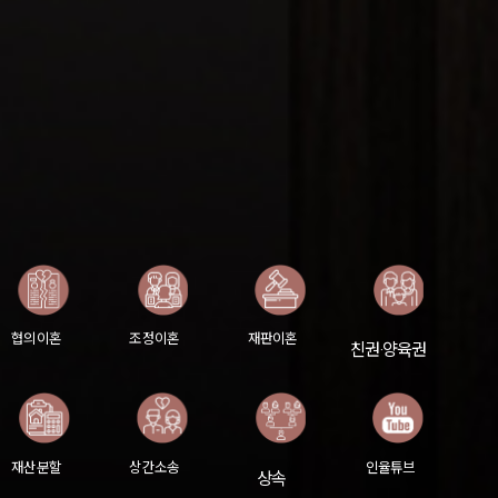
협의이혼
조정이혼
재판이혼
친권·양육권
재산분할
상간소송
인율튜브
상속